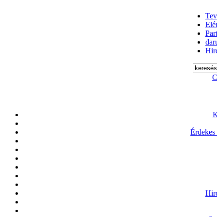
Tev
Elé
Par
daru
Hir
C
K
Érdekes
Hir